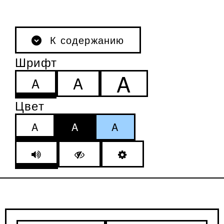
К содержанию
Шрифт
A
A
A
Цвет
A
A
A