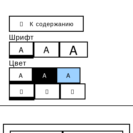
К содержанию
Шрифт
A
A
A
Цвет
A
A
A